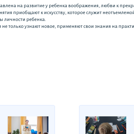
влена на развитие у ребенка воображения, любви к прек
анятия приобщают к искусству, которое служит неотъемлемо
ы личности ребенка.
и не только узнают новое, применяют свои знания на практи